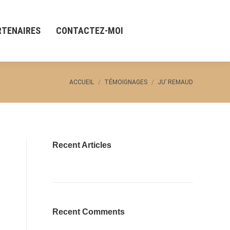
RTENAIRES
CONTACTEZ-MOI
ACCUEIL
TÉMOIGNAGES
JU’ REMAUD
Vous êtes ici :
Recent Articles
Recent Comments