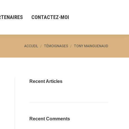
RTENAIRES
CONTACTEZ-MOI
ACCUEIL
TÉMOIGNAGES
TONY MAINGUENAUD
Vous êtes ici :
Recent Articles
Recent Comments